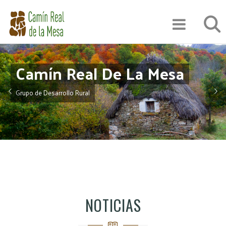
Pasar
Búsqu
al
contenido
principal
Camín Real De La Mesa
Grupo de Desarrollo Rural
NOTICIAS