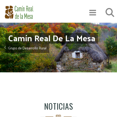
Pasar
Búsqu
al
contenido
principal
Camín Real De La Mesa
Grupo de Desarrollo Rural
NOTICIAS