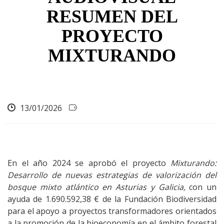
ayuda
RESUMEN DEL
a
PROYECTO
la
MIXTURANDO
navegación
13/01/2026
En el año 2024 se aprobó el proyecto
Mixturando:
Desarrollo de nuevas estrategias de valorización del
bosque mixto atlántico en Asturias y Galicia,
con un
ayuda de 1.690.592,38 € de la Fundación Biodiversidad
para el apoyo a proyectos transformadores orientados
a la promoción de la bioeconomía en el ámbito forestal