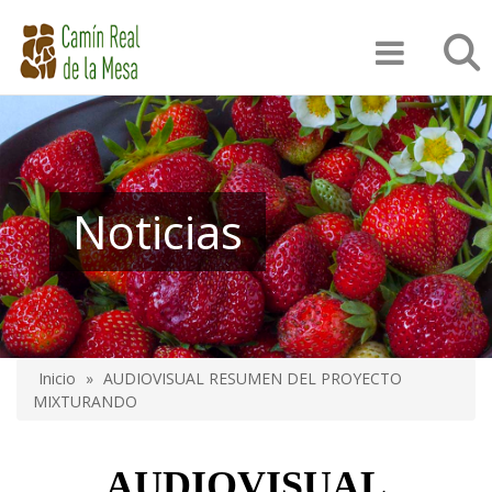
Pasar
Búsqu
al
contenido
principal
Noticias
Inicio
AUDIOVISUAL RESUMEN DEL PROYECTO
Sobrescribir
MIXTURANDO
enlaces
de
AUDIOVISUAL