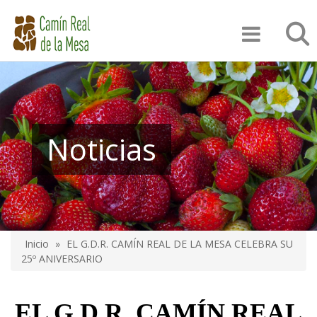
Pasar
Búsqu
al
contenido
principal
Noticias
Inicio
EL G.D.R. CAMÍN REAL DE LA MESA CELEBRA SU
Sobrescribir
25º ANIVERSARIO
enlaces
de
EL G.D.R. CAMÍN REAL