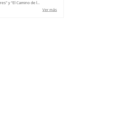
es” y “El Camino de l...
Ver más