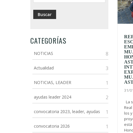
RE
CATEGORÍAS
ESC
EM
MU
NOTICIAS
8
HO
AST
IN
Actualidad
3
EXP
MU
NOTICIAS, LEADER
1
AS
31/0
ayudas leader 2024
2
La s
Real 
convocatoria 2023, leader, ayudas
1
los y
proy
está
convocatoria 2026
1
Hondu