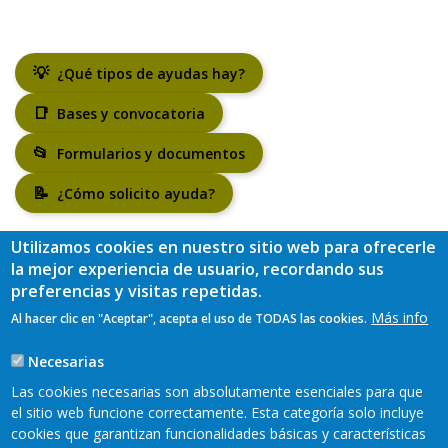
💡
¿Qué tipos de ayudas hay?
📑
Bases y convocatoria
📂
Formularios y documentos
📝
¿Cómo solicito ayuda?
Utilizamos cookies en nuestro sitio web para ofrecerle
la mejor experiencia de usuario, recordando sus
preferencias y visitas repetidas.
Más info
Al hacer clic en "Aceptar", acepta el uso de TODAS las cookies.
Necesarias
Las cookies necesarias son absolutamente esenciales para que
el sitio web funcione correctamente. Esta categoría solo incluye
cookies que garantizan funcionalidades básicas y características