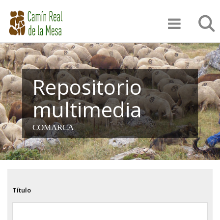
Pasar
Búsqu
al
contenido
principal
Repositorio
multimedia
COMARCA
Título